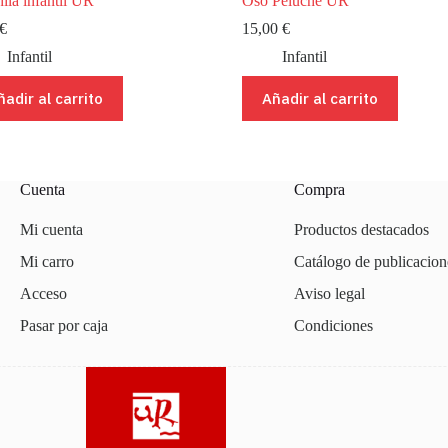
ila infantil UR
Oso Peluche UR
€
15,00
€
Infantil
Infantil
ñadir al carrito
Añadir al carrito
Cuenta
Compra
Mi cuenta
Productos destacados
Mi carro
Catálogo de publicacion
Acceso
Aviso legal
Pasar por caja
Condiciones