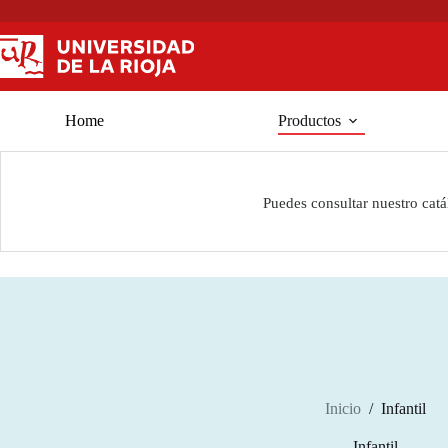
Saltar
al
contenido
Home
Productos
Puedes consultar nuestro cat
Inicio
/
Infantil
Infantil