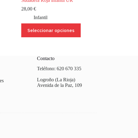
Sudadera Roja infantil UR
28,00
€
Infantil
Este
Seleccionar opciones
producto
tiene
múltiples
variantes.
Las
Contacto
opciones
se
Teléfono: 620 670 335
pueden
elegir
Logroño (La Rioja)
es
en
Avenida de la Paz, 109
la
página
de
producto