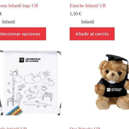
seta Infantil logo UR
Estuche Infantil UR
€
1,50
€
Infantil
Infantil
eleccionar opciones
Añadir al carrito
ucto
ples
ntes.
ones
en
r
na
ucto