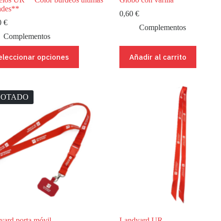
ades**
0,60
€
0
€
Complementos
Complementos
eleccionar opciones
Añadir al carrito
ucto
ples
ntes.
GOTADO
ones
en
r
na
ucto
yard porta móvil
Landyard UR