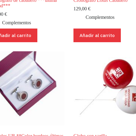
ógrafo de caballero ***última
Cronógrafo Lotus Caballero
ad***
129,00
€
00
€
Complementos
Complementos
ñadir al carrito
Añadir al carrito
los UR **Color burdeos últimas
Globo con varilla