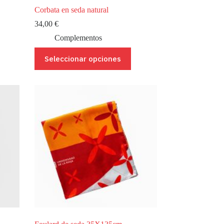
Corbata en seda natural
34,00
€
Complementos
Este
Seleccionar opciones
producto
tiene
múltiples
variantes.
Las
opciones
se
pueden
elegir
en
la
página
de
producto