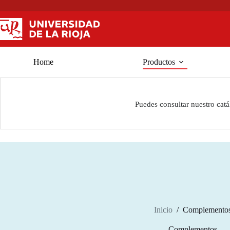
Saltar
al
contenido
Home
Productos
Puedes consultar nuestro cat
Inicio
/
Complemento
Complementos