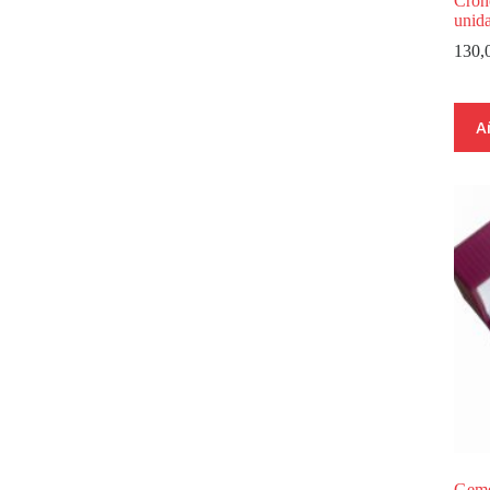
Cron
unid
130,
A
Geme