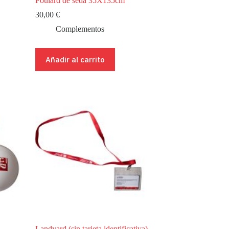
Foulard de seda 35X135cm
30,00
€
Complementos
Añadir al carrito
Landyard (sin tarjeta identificativa)