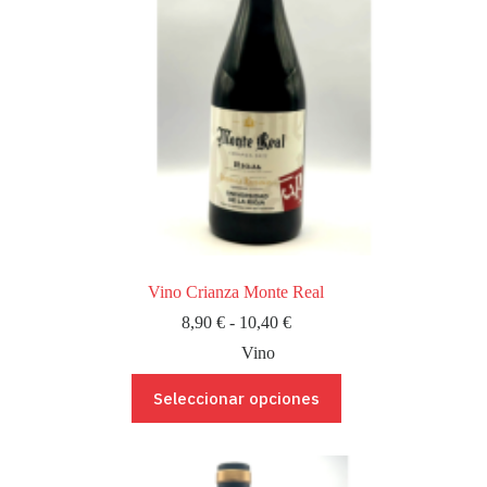
Vino Crianza Monte Real
Rango
8,90
€
-
10,40
€
de
Vino
precios:
desde
Este
Seleccionar opciones
8,90 €
producto
hasta
tiene
10,40 €
múltiples
variantes.
Las