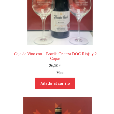
Caja de Vino con 1 Botella Crianza DOC Rioja y 2
Copas
26,50
€
Vino
Añadir al carrito