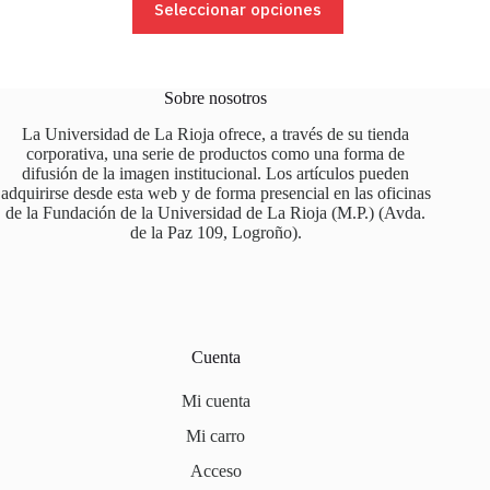
Seleccionar opciones
9,90 €
producto
hasta
tiene
11,40 €
múltiples
variantes.
Las
Sobre nosotros
opciones
se
La Universidad de La Rioja ofrece, a través de su tienda
pueden
corporativa, una serie de productos como una forma de
elegir
difusión de la imagen institucional. Los artículos pueden
en
adquirirse desde esta web y de forma presencial en las oficinas
la
de la Fundación de la Universidad de La Rioja (M.P.) (Avda.
página
de la Paz 109, Logroño).
de
producto
Cuenta
Mi cuenta
Mi carro
Acceso