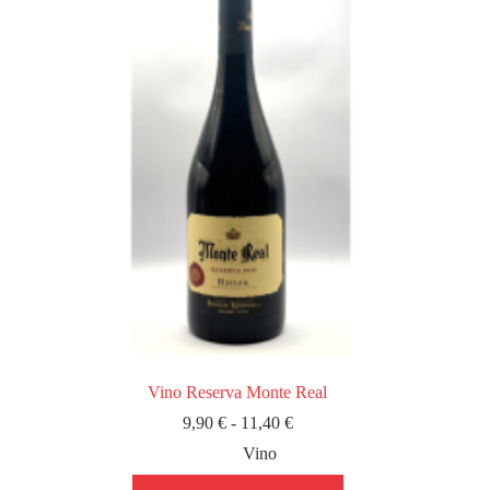
opciones
se
pueden
elegir
en
la
página
de
producto
Vino Reserva Monte Real
Rango
9,90
€
-
11,40
€
de
Vino
precios:
desde
Este