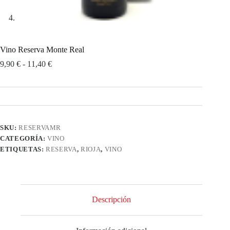
Vino Reserva Monte Real
Rango
9,90
€
-
11,40
€
de
precios:
desde
9,90 €
hasta
11,40 €
SKU:
RESERVAMR
CATEGORÍA:
VINO
ETIQUETAS:
RESERVA
,
RIOJA
,
VINO
Descripción