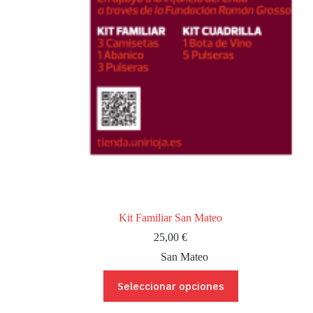
Kit Familiar San Mateo
25,00
€
San Mateo
Este
Seleccionar opciones
producto
tiene