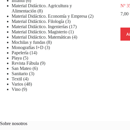
6
productos
Infantil
6
productos
Nº 3
Material Didáctico. Agricultura y
8
Alimentación
8
7,00
productos
2
Material Didáctico. Economía y Empresa
2
3
productos
Material Didáctico. Filología
3
productos
17
Material Didáctico. Ingenierías
17
1
productos
Material Didáctico. Magisterio
1
A
producto
4
Material Didáctico. Matemáticas
4
8
productos
Mochilas y fundas
8
3
productos
Monografías I+D
3
14
productos
Papelería
14
5
productos
Playa
5
productos
9
Revista Fábula
9
6
productos
San Mateo
6
3
productos
Sanitario
3
4
productos
Textil
4
productos
48
Varios
48
9
productos
Vino
9
productos
Sobre nosotros