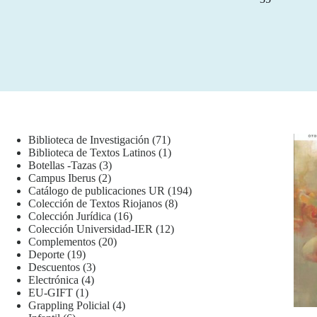
71
Biblioteca de Investigación
71
productos
1
Biblioteca de Textos Latinos
1
3
producto
Botellas -Tazas
3
2
productos
Campus Iberus
2
productos
194
Catálogo de publicaciones UR
194
8
productos
Colección de Textos Riojanos
8
16
productos
Colección Jurídica
16
productos
12
Colección Universidad-IER
12
20
productos
Complementos
20
19
productos
Deporte
19
productos
3
Descuentos
3
4
productos
Electrónica
4
1
productos
EU-GIFT
1
producto
4
Grappling Policial
4