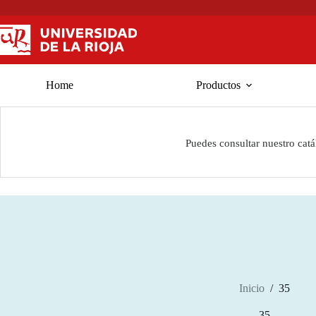
Saltar
al
contenido
Home
Productos
Puedes consultar nuestro cat
Inicio
/
35
35