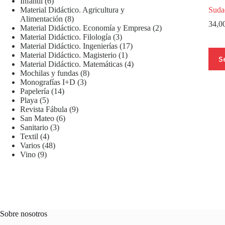
6
productos
Infantil
6
productos
Suda
Material Didáctico. Agricultura y
8
Alimentación
8
34,0
productos
2
Material Didáctico. Economía y Empresa
2
3
productos
Material Didáctico. Filología
3
productos
17
Material Didáctico. Ingenierías
17
Este
1
productos
Material Didáctico. Magisterio
1
S
prod
producto
4
Material Didáctico. Matemáticas
4
tiene
8
productos
Mochilas y fundas
8
múlti
3
productos
Monografías I+D
3
varia
14
productos
Papelería
14
Las
5
productos
Playa
5
opci
productos
9
Revista Fábula
9
se
6
productos
San Mateo
6
pued
3
productos
Sanitario
3
elegi
4
productos
Textil
4
en
productos
48
Varios
48
la
9
productos
Vino
9
pági
productos
de
prod
Sobre nosotros