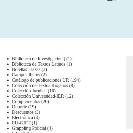
71
Biblioteca de Investigación
71
productos
1
Biblioteca de Textos Latinos
1
3
producto
Botellas -Tazas
3
2
productos
Campus Iberus
2
productos
194
Catálogo de publicaciones UR
194
8
productos
Colección de Textos Riojanos
8
16
productos
Colección Jurídica
16
productos
12
Colección Universidad-IER
12
20
productos
Complementos
20
19
productos
Deporte
19
productos
3
Descuentos
3
4
productos
Electrónica
4
1
productos
EU-GIFT
1
producto
4
Grappling Policial
4