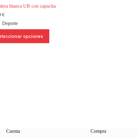
dera blanca UR con capucha
0
€
Deporte
eleccionar opciones
ucto
ples
ntes.
ones
en
r
na
ucto
Cuenta
Compra