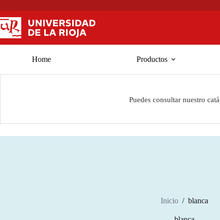
Saltar
al
contenido
Home
Productos
Puedes consultar nuestro cat
Inicio
/
blanca
blanca