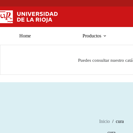
Saltar
al
contenido
Home
Productos
Puedes consultar nuestro cat
Inicio
/
cura
cura