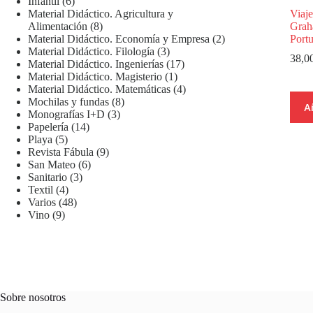
6
productos
Infantil
6
productos
Viaje
Material Didáctico. Agricultura y
8
Grah
Alimentación
8
productos
2
Port
Material Didáctico. Economía y Empresa
2
3
productos
Material Didáctico. Filología
3
38,0
productos
17
Material Didáctico. Ingenierías
17
1
productos
Material Didáctico. Magisterio
1
producto
4
Material Didáctico. Matemáticas
4
8
productos
Mochilas y fundas
8
A
3
productos
Monografías I+D
3
14
productos
Papelería
14
5
productos
Playa
5
productos
9
Revista Fábula
9
6
productos
San Mateo
6
3
productos
Sanitario
3
4
productos
Textil
4
productos
48
Varios
48
9
productos
Vino
9
productos
Sobre nosotros