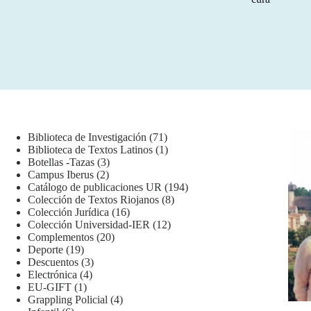
71
Biblioteca de Investigación
71
productos
1
Biblioteca de Textos Latinos
1
3
producto
Botellas -Tazas
3
2
productos
Campus Iberus
2
productos
194
Catálogo de publicaciones UR
194
8
productos
Colección de Textos Riojanos
8
16
productos
Colección Jurídica
16
productos
12
Colección Universidad-IER
12
20
productos
Complementos
20
19
productos
Deporte
19
productos
3
Descuentos
3
4
productos
Electrónica
4
1
productos
EU-GIFT
1
producto
4
Grappling Policial
4