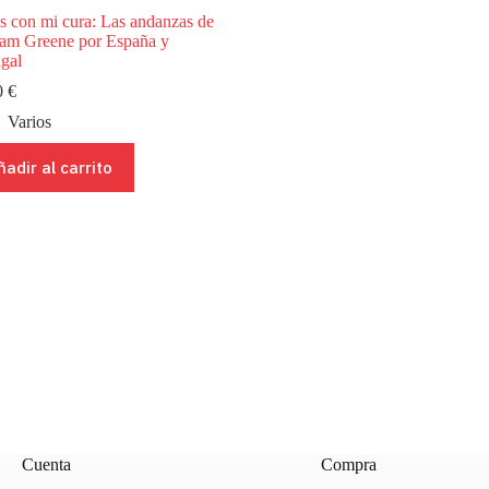
s con mi cura: Las andanzas de
am Greene por España y
ugal
0
€
Varios
ñadir al carrito
Cuenta
Compra