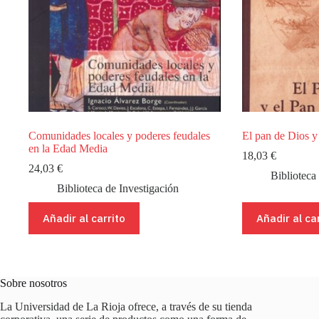
Comunidades locales y poderes feudales
El pan de Dios y
en la Edad Media
18,03
€
24,03
€
Biblioteca
Biblioteca de Investigación
Añadir al carrito
Añadir al ca
Sobre nosotros
La Universidad de La Rioja ofrece, a través de su tienda