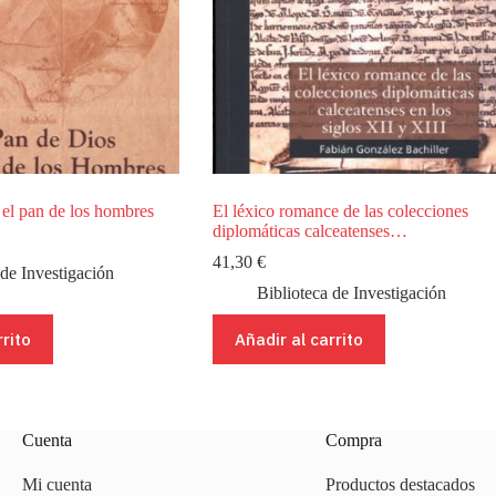
 el pan de los hombres
El léxico romance de las colecciones
diplomáticas calceatenses…
41,30
€
 de Investigación
Biblioteca de Investigación
rrito
Añadir al carrito
Cuenta
Compra
Mi cuenta
Productos destacados