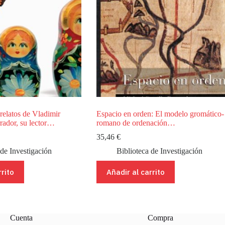
 relatos de Vladimir
Espacio en orden: El modelo gromático-
rador, su lector…
romano de ordenación…
35,46
€
 de Investigación
Biblioteca de Investigación
rrito
Añadir al carrito
Cuenta
Compra