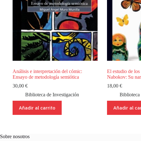
Análisis e interpretación del cómic:
El estudio de los
Ensayo de metodología semiótica
Nabokov: Su nar
30,00
€
18,00
€
Biblioteca de Investigación
Biblioteca
Añadir al carrito
Añadir al ca
Sobre nosotros