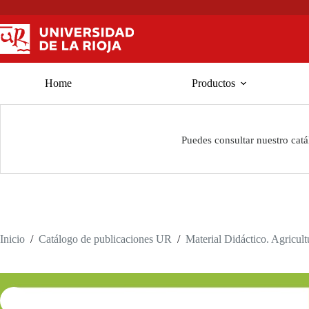
Saltar
al
contenido
Home
Productos
Puedes consultar nuestro cat
Inicio
/
Catálogo de publicaciones UR
/
Material Didáctico. Agricul