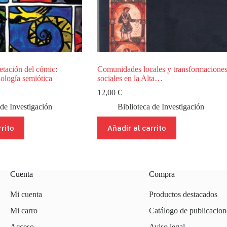
retación del cómic:
Comunidades locales y transformacione
ología semiótica
sociales en la Alta…
12,00
€
 de Investigación
Biblioteca de Investigación
rrito
Añadir al carrito
Cuenta
Compra
Mi cuenta
Productos destacados
Mi carro
Catálogo de publicacion
Acceso
Aviso legal