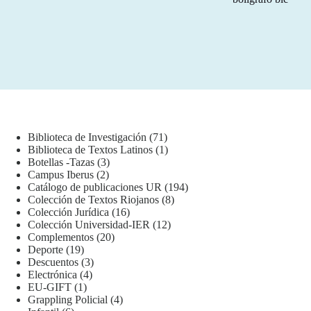
71
Biblioteca de Investigación
71
productos
1
Biblioteca de Textos Latinos
1
3
producto
Botellas -Tazas
3
2
productos
Campus Iberus
2
productos
194
Catálogo de publicaciones UR
194
8
productos
Colección de Textos Riojanos
8
16
productos
Colección Jurídica
16
productos
12
Colección Universidad-IER
12
20
productos
Complementos
20
19
productos
Deporte
19
productos
3
Descuentos
3
4
productos
Electrónica
4
1
productos
EU-GIFT
1
producto
4
Grappling Policial
4