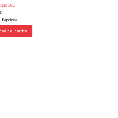
grafo BIC
€
Papelería
ñadir al carrito