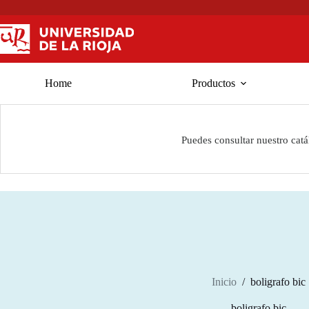
Saltar
al
contenido
Home
Productos
Puedes consultar nuestro cat
Inicio
/
boligrafo bic
boligrafo bic