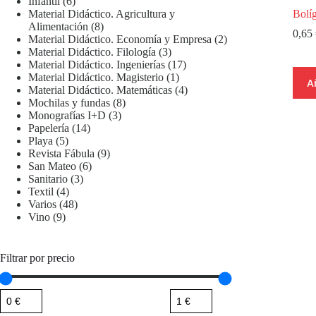
6
productos
Infantil
6
productos
Bolí
Material Didáctico. Agricultura y
8
Alimentación
8
0,65
productos
2
Material Didáctico. Economía y Empresa
2
3
productos
Material Didáctico. Filología
3
productos
17
Material Didáctico. Ingenierías
17
1
productos
Material Didáctico. Magisterio
1
A
producto
4
Material Didáctico. Matemáticas
4
8
productos
Mochilas y fundas
8
3
productos
Monografías I+D
3
14
productos
Papelería
14
5
productos
Playa
5
productos
9
Revista Fábula
9
6
productos
San Mateo
6
3
productos
Sanitario
3
4
productos
Textil
4
productos
48
Varios
48
9
productos
Vino
9
productos
Filtrar por precio